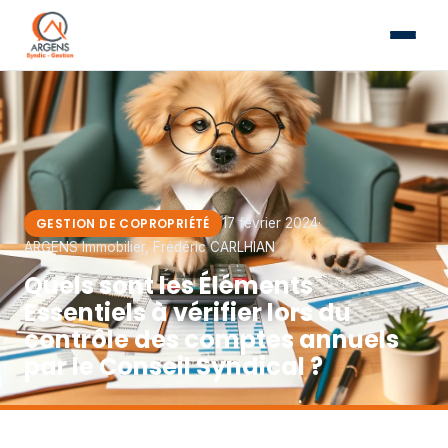
GESTION DE COPROPRIÉTÉ
17 février 2024
·
ARGENS Immobilier, Frédéric CARLHIAN
Quels sont les Éléments
Essentiels à vérifier lors du
contrôle des comptes annuels
par le Conseil Syndical ?