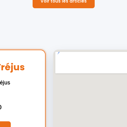
Voir tous les articles
réjus
éjus
0