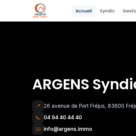
Accueil
Syndic
Gesti
ARGENS Syndic
📍
26 avenue de Port Fréjus, 83600 Fréj
📞
04 94 40 44 40
✉️
info@argens.immo