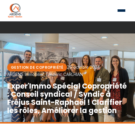
GESTION DE COPROPRIÉTÉ
26 octobre 2024
·
ARGENS Immobilier, Frédéric CARLHIAN
Exper'Immo Spécial Copropriété
: Conseil syndical / Syndic à
Fréjus Saint-Raphaël ! Clarifier
les rôles, Améliorer la gestion